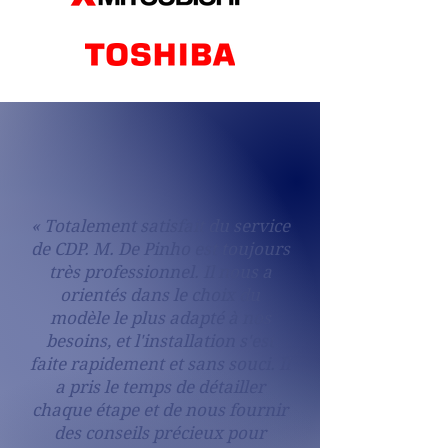
« Totalement satisfait du service
de CDP. M. De Pinho est toujours
très professionnel. Il nous a
orientés dans le choix du
modèle le plus adapté à nos
besoins, et l'installation s'est
faite rapidement et sans souci. Il
a pris le temps de détailler
chaque étape et de nous fournir
des conseils précieux pour